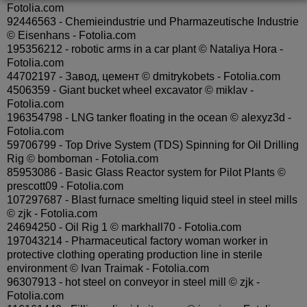
Fotolia.com
92446563 - Chemieindustrie und Pharmazeutische Industrie
© Eisenhans - Fotolia.com
195356212 - robotic arms in a car plant © Nataliya Hora -
Fotolia.com
44702197 - Завод, цемент © dmitrykobets - Fotolia.com
4506359 - Giant bucket wheel excavator © miklav -
Fotolia.com
196354798 - LNG tanker floating in the ocean © alexyz3d -
Fotolia.com
59706799 - Top Drive System (TDS) Spinning for Oil Drilling
Rig © bomboman - Fotolia.com
85953086 - Basic Glass Reactor system for Pilot Plants ©
prescott09 - Fotolia.com
107297687 - Blast furnace smelting liquid steel in steel mills
© zjk - Fotolia.com
24694250 - Oil Rig 1 © markhall70 - Fotolia.com
197043214 - Pharmaceutical factory woman worker in
protective clothing operating production line in sterile
environment © Ivan Traimak - Fotolia.com
96307913 - hot steel on conveyor in steel mill © zjk -
Fotolia.com