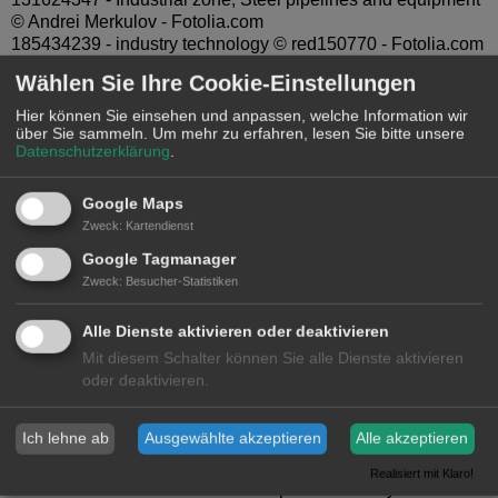
© Andrei Merkulov - Fotolia.com
185434239 - industry technology © red150770 - Fotolia.com
180413597 - Tanker truck at the service station. © viperagp -
Wählen Sie Ihre Cookie-Einstellungen
Fotolia.com
142778696 - Rubber oil hose high pressure © Belish -
Hier können Sie einsehen und anpassen, welche Information wir
Fotolia.com
über Sie sammeln.
Um mehr zu erfahren, lesen Sie bitte unsere
Datenschutzerklärung
.
174707372 - 航空機の給油作業 © poko42 - Fotolia.com
153556633 - Schlauch aus Edelstahl © pixeldeus -
Fotolia.com
Google Maps
104268058 - Hose connected to a storage tank at a beer
Zweck
:
Kartendienst
brewery © hennyvanroomen - Fotolia.com
Google Tagmanager
208721966 - Metal pipe flanges with bolts at industrial zone
Zweck
:
Besucher-Statistiken
© ETAJOE - Fotolia.com
1017452 - earth map © Toufik Amine TALEB - Fotolia.com
Alle Dienste aktivieren oder deaktivieren
101983213 - Steel-rolling mill of MMK © rukhmalev -
Fotolia.com
Mit diesem Schalter können Sie alle Dienste aktivieren
138283960 - Panorama transport and logistic concept by
oder deaktivieren.
truck boat plane for logistic Import export background ©
kinwun - Fotolia.com
Ich lehne ab
Ausgewählte akzeptieren
Alle akzeptieren
64395819 - Stainless steel hoses closeup. © nys -
Fotolia.com
Realisiert mit Klaro!
195532148 - robotic arms in a car plant © Nataliya Hora -