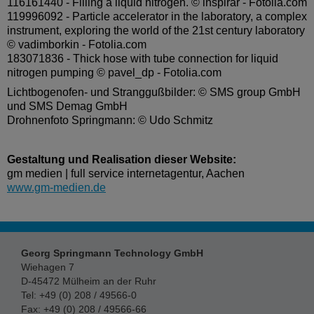
116161440 - Filling a liquid nitrogen. © inspirar - Fotolia.com
119996092 - Particle accelerator in the laboratory, a complex
instrument, exploring the world of the 21st century laboratory
© vadimborkin - Fotolia.com
183071836 - Thick hose with tube connection for liquid
nitrogen pumping © pavel_dp - Fotolia.com
Lichtbogenofen- und Stranggußbilder: © SMS group GmbH
und SMS Demag GmbH
Drohnenfoto Springmann: © Udo Schmitz
Gestaltung und Realisation dieser Website:
gm medien | full service internetagentur, Aachen
www.gm-medien.de
Georg Springmann Technology GmbH
Wiehagen 7
D-45472 Mülheim an der Ruhr
Tel: +49 (0) 208 / 49566-0
Fax: +49 (0) 208 / 49566-66